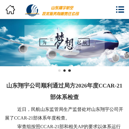
网站首页


翔宇概览
新闻中心
分支机构
产品与服务
人力资源
山东翔宇公司顺利通过局方2026年度CCAR-21
员工风采
部体系检查
近日，民航山东监管局生产监督处对山东翔宇公司开
企业资质
展了CCAR-21部体系年度检查。
联系我们
审查组按照CCAR-21部和相关AP的要求以体系运行