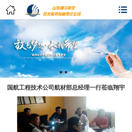
网站首页


翔宇概览
新闻中心
分支机构
产品与服务
人力资源
国航工程技术公司航材部总经理一行莅临翔宇
员工风采
企业资质
联系我们